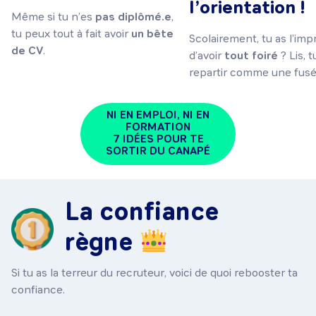
l’orientation !
Même si tu n’es
pas diplômé.e
,
tu peux tout à fait avoir
un bête
Scolairement, tu as l’imp
de CV
.
d’avoir
tout foiré
? Lis, t
repartir comme une fusé
NI EN EMPLOI, NI EN
FORMATION
7 IDÉES POUR TE
SORTIR DU CANAPÉ
La confiance
règne
Si tu as la terreur du recruteur, voici de quoi rebooster ta
confiance.