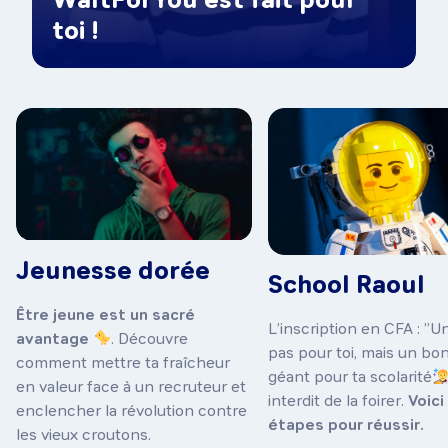
WaltForYou est fait pour
toi !
Jeunesse dorée
School Raoul
Être jeune est un sacré
L’inscription en CFA : ”Un
avantage
. Découvre
pas pour toi, mais un bo
comment mettre ta fraîcheur
géant pour ta scolarité
en valeur face à un recruteur et
interdit de la foirer.
Voici
enclencher la révolution contre
étapes pour réussir.
les vieux croutons.